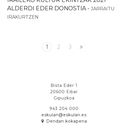
IRAILEKO KULTUR EKINTZAK 2021
ALDERDI EDER DONOSTIA
-
JARRAITU
IRAKURTZEN
1
2
3
Bista Eder 1
20600 Eibar
Gipuzkoa
943 204 000
eskulan@eskulan.es
Dendan kokapena