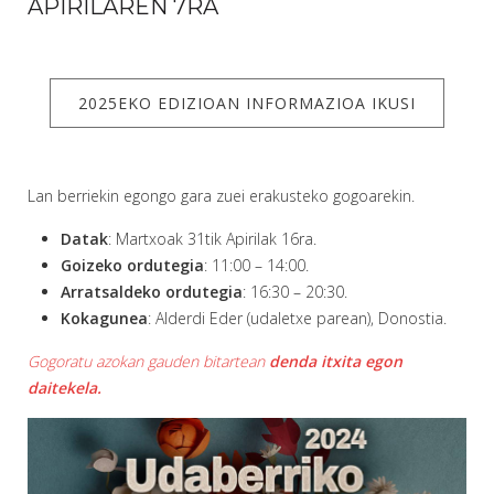
APIRILAREN 7RA
2025EKO EDIZIOAN INFORMAZIOA IKUSI
Lan berriekin egongo gara zuei erakusteko gogoarekin.
Datak
: Martxoak 31tik Apirilak 16ra.
Goizeko ordutegia
: 11:00 – 14:00.
Arratsaldeko ordutegia
: 16:30 – 20:30.
Kokagunea
: Alderdi Eder (udaletxe parean), Donostia.
Gogoratu azokan gauden bitartean
denda itxita egon
daitekela.