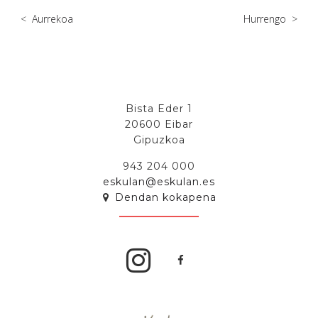
<
Aurrekoa
Hurrengo
>
Bista Eder 1
20600 Eibar
Gipuzkoa
943 204 000
eskulan@eskulan.es
Dendan kokapena