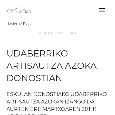
Hasiera
Bloga
Udaberriko artisautza azoka Donostian
21 DE MARTXOA DE 2024
UDABERRIKO
ARTISAUTZA AZOKA
DONOSTIAN
ESKULAN DONOSTIAKO UDABERRIKO
ARTISAUTZA AZOKAN IZANGO DA
AURTEN ERE MARTXOAREN 28TIK