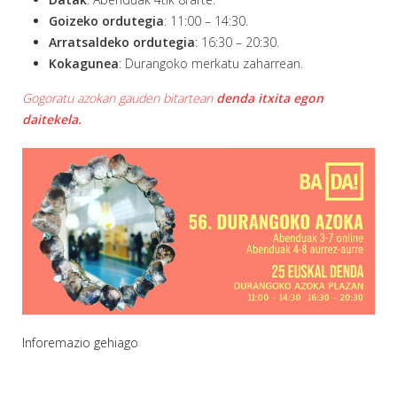
Goizeko ordutegia
: 11:00 – 14:30.
Arratsaldeko ordutegia
: 16:30 – 20:30.
Kokagunea
: Durangoko merkatu zaharrean.
Gogoratu azokan gauden bitartean
denda itxita egon
daitekela.
Inforemazio gehiago