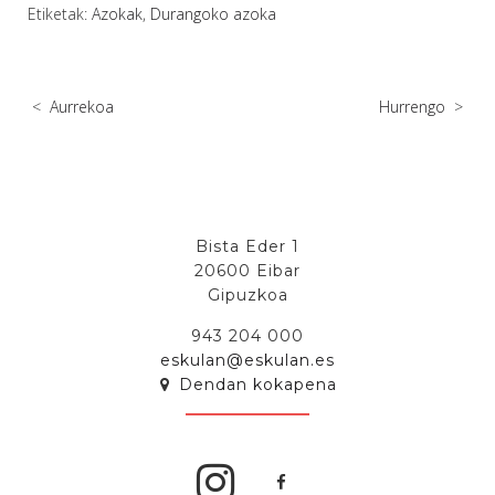
Etiketak:
Azokak
,
Durangoko azoka
<
Aurrekoa
Hurrengo
>
Bista Eder 1
20600 Eibar
Gipuzkoa
943 204 000
eskulan@eskulan.es
Dendan kokapena