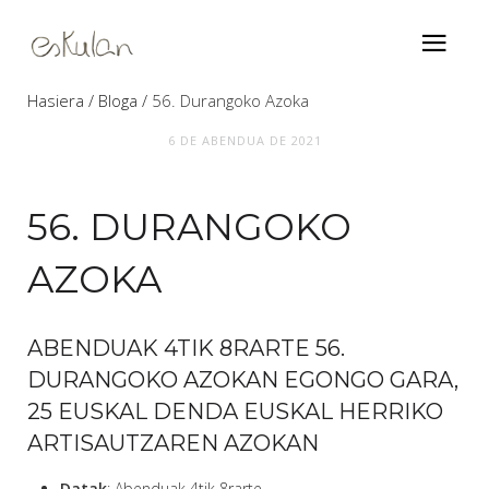
Hasiera
Bloga
56. Durangoko Azoka
6 DE ABENDUA DE 2021
56. DURANGOKO
AZOKA
ABENDUAK 4TIK 8RARTE 56.
DURANGOKO AZOKAN EGONGO GARA,
25 EUSKAL DENDA EUSKAL HERRIKO
ARTISAUTZAREN AZOKAN
Datak
: Abenduak 4tik 8rarte.