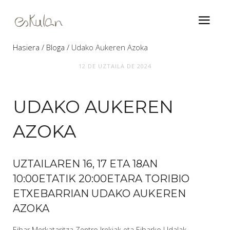
Hasiera
Bloga
Udako Aukeren Azoka
12 DE UZTAILA DE 2024
UDAKO AUKEREN
AZOKA
UZTAILAREN 16, 17 ETA 18AN
10:00ETATIK 20:00ETARA TORIBIO
ETXEBARRIAN UDAKO AUKEREN
AZOKA
Eibar Merkataritza Zentro Irekiak eta Eibarko Udalak