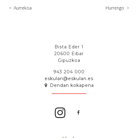
<
Aurrekoa
Hurrengo
>
Bista Eder 1
20600 Eibar
Gipuzkoa
943 204 000
eskulan@eskulan.es
Dendan kokapena