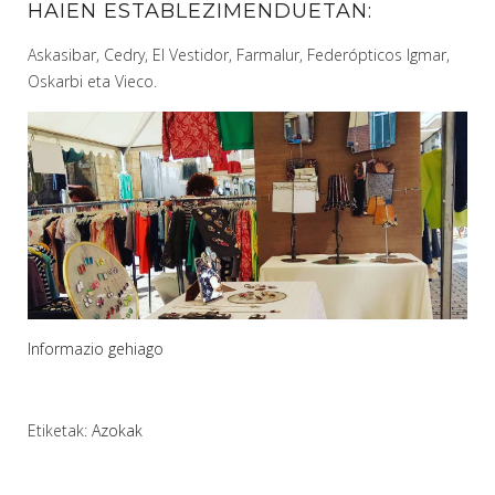
HAIEN ESTABLEZIMENDUETAN:
Askasibar, Cedry, El Vestidor, Farmalur, Federópticos Igmar,
Oskarbi eta Vieco.
Informazio gehiago
Etiketak:
Azokak