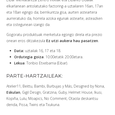
elkarlanean antolatutako factoring-a uztailaren 16an, 17an
eta 18an egingo da; berrikuntza gisa, aurten asteartera
aurreratuko da, horrela azoka egunak astearte, asteazken
eta ostegunean izango da.
Gogoratu produktuak merketuta egongo direla eta prezio
onean eros ditzakezula
Ez utzi aukera hau pasatzen
.
Data:
uztailak 16, 17 eta 18.
Ordutegia goiza
: 10:00etatik 20:00etara.
Lekua
: Toribio Etxebarria (Eibar).
PARTE-HARTZAILEAK:
Atelier11, Beittu, Bambi, Burbujas y Más, Designed by Nona,
Eskulan
, Gigil Design, Gratzina, Guby, Helmet House, Ikusi,
Kopiña, Lulu, Moapics, No Comment, Otaola deskantsu
denda, Pissa, Twins eta Txukuna.