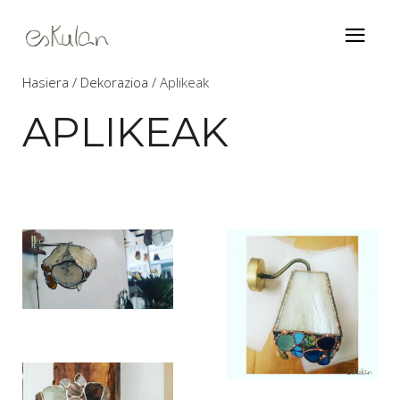
Hasiera
Dekorazioa
Aplikeak
APLIKEAK