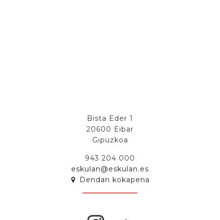
Bista Eder 1
20600 Eibar
Gipuzkoa
943 204 000
eskulan@eskulan.es
Dendan kokapena