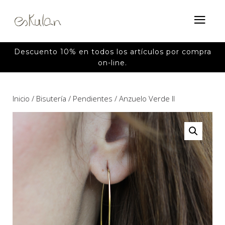
Descuento 10% en todos los artículos por compra
on-line.
Inicio
/
Bisutería
/
Pendientes
/ Anzuelo Verde II