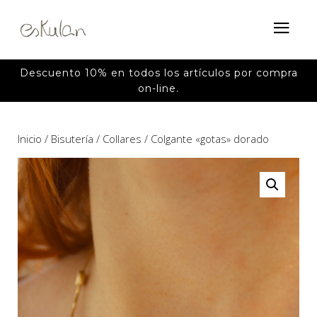
Descuento 10% en todos los artículos por compra
on-line.
Inicio
/
Bisutería
/
Collares
/ Colgante «gotas» dorado