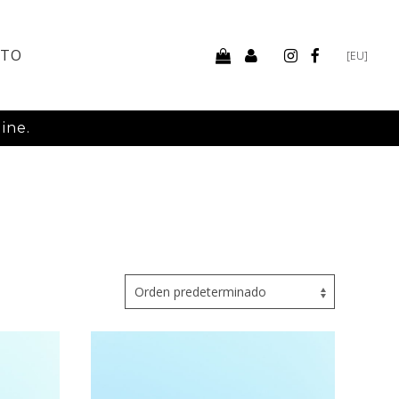
CTO
[EU]
ine.