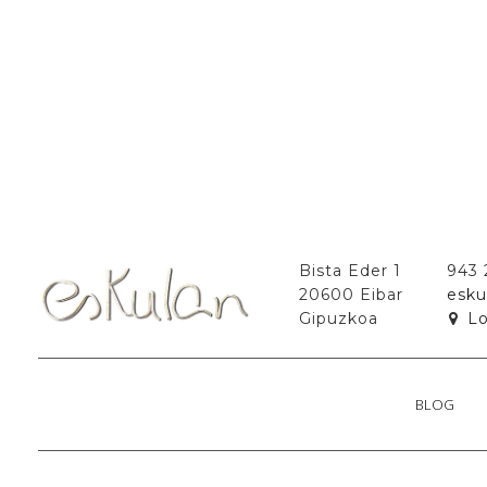
Bista Eder 1
943
20600 Eibar
esku
Gipuzkoa
Lo
BLOG