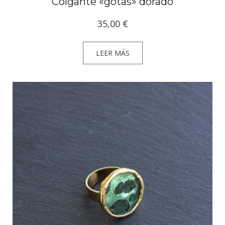
Colgante «gotas» dorado
35,00
€
LEER MÁS