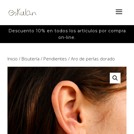
Descuento 10% en todos los artículos por compra
on-line.
Inicio
/
Bisutería
/
Pendientes
/ Aro de perlas dorado