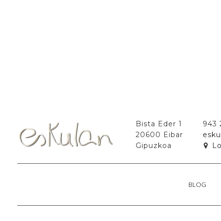
Bista Eder 1
943
20600 Eibar
esku
Gipuzkoa
Lo
BLOG