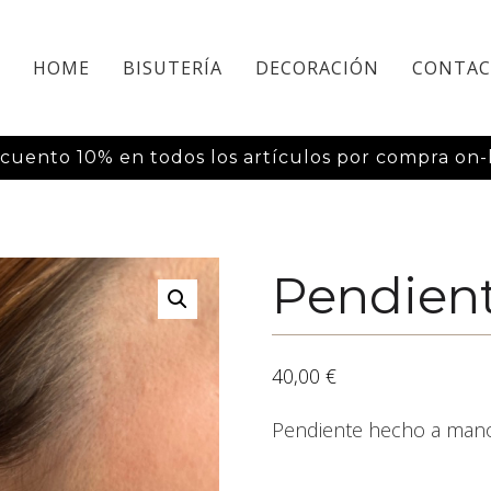
HOME
BISUTERÍA
DECORACIÓN
CONTA
cuento 10% en todos los artículos por compra on-l
Pendien
40,00
€
Pendiente hecho a mano