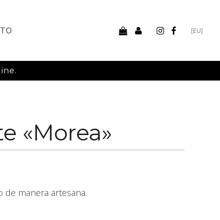
CTO
[EU]
ine.
te «Morea»
 de manera artesana.