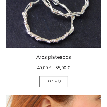
Aros plateados
Rango
40,00
€
-
55,00
€
de
precios:
LEER MÁS
desde
40,00 €
hasta
55,00 €