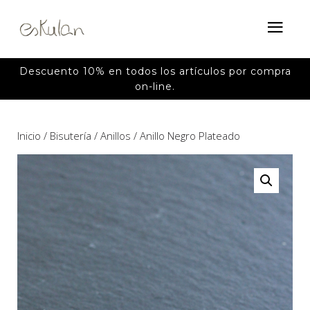
Descuento 10% en todos los artículos por compra
on-line.
Inicio
/
Bisutería
/
Anillos
/ Anillo Negro Plateado