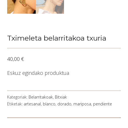
Tximeleta belarritakoa txuria
40,00
€
Eskuz egindako produktua
Kategoriak:
Belarritakoak
,
Bitxiak
Etiketak:
artesanal
,
blanco
,
dorado
,
mariposa
,
pendiente