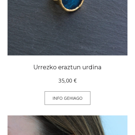
Urrezko eraztun urdina
35,00
€
INFO GEHIAGO