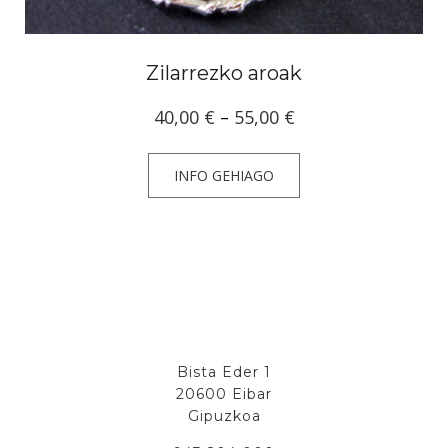
Zilarrezko aroak
Price
40,00
€
–
55,00
€
range:
40,00 €
INFO GEHIAGO
through
55,00 €
Bista Eder 1
20600 Eibar
Gipuzkoa