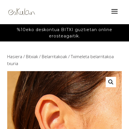
%10eko deskontua BITXI guztietan online
erosteagaitik.
Hasiera
/
Bitxiak
/
Belarritakoak
/ Tximeleta belarritakoa
txuria