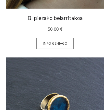
Bi piezako belarritakoa
50,00
€
INFO GEHIAGO