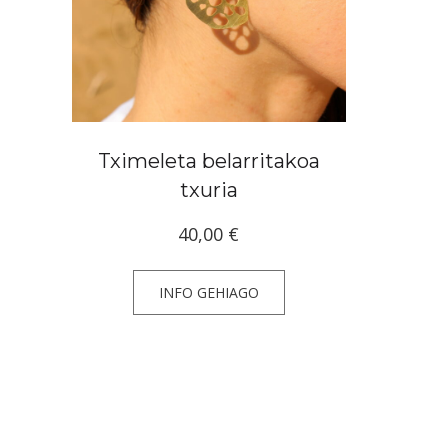
Tximeleta belarritakoa
txuria
40,00
€
INFO GEHIAGO