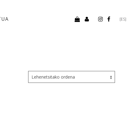
TUA
[ES]