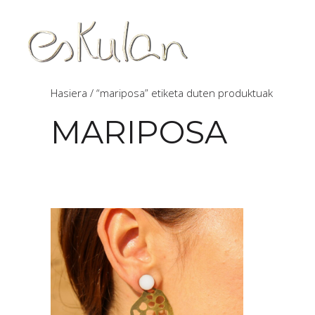
Hasiera
/ “mariposa” etiketa duten produktuak
MARIPOSA