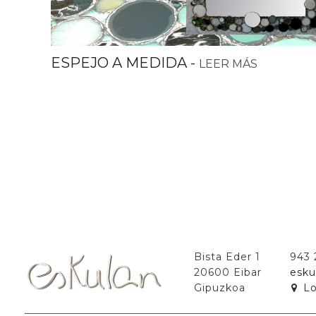
ESPEJO A MEDIDA
-
LEER MÁS
Bista Eder 1
943
20600 Eibar
esku
Gipuzkoa
Lo