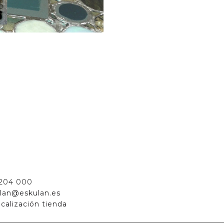
 204 000
lan@eskulan.es
calización tienda