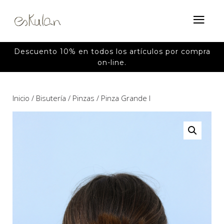
Descuento 10% en todos los artículos por compra
on-line.
Inicio
/
Bisutería
/
Pinzas
/ Pinza Grande I