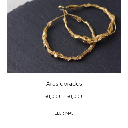
Aros dorados
Rango
50,00
€
-
60,00
€
de
precios:
LEER MÁS
desde
50,00 €