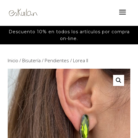
Descuento 10% en todos los artículos por compra
on-line.
Inicio
/
Bisutería
/
Pendientes
/ Lorea II