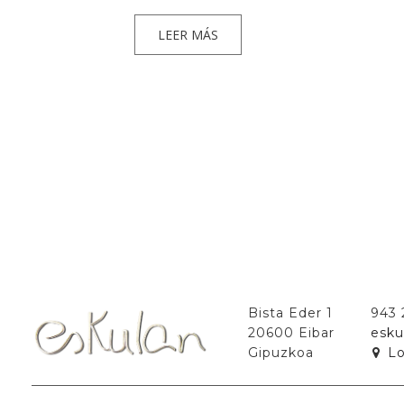
LEER MÁS
Bista Eder 1
943
20600 Eibar
esku
Gipuzkoa
Lo