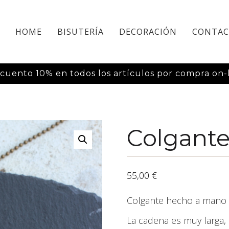
HOME
BISUTERÍA
DECORACIÓN
CONTA
cuento 10% en todos los artículos por compra on-l
Colgante
55,00
€
Colgante hecho a mano 
La cadena es muy larga,