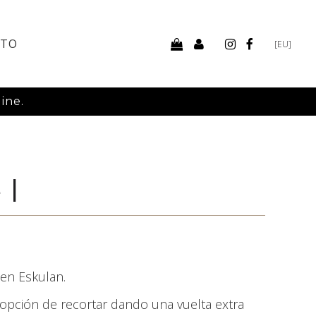
CTO
[EU]
ine.
 I
en Eskulan.
 opción de recortar dando una vuelta extra