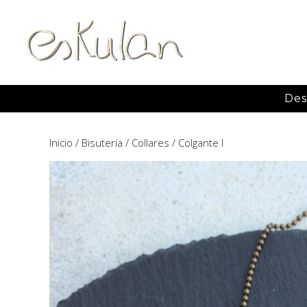
Des
Inicio
/
Bisutería
/
Collares
/ Colgante I