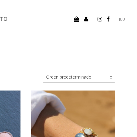
CTO
[EU]