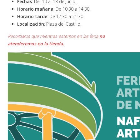
Fechas
: Del 10 al 13 de Junio.
Horario mañana
: De 10:30 a 14:30.
Horario tarde
: De 17:30 a 21:30.
Localización
: Plaza del Castillo.
Recordaros que mientras estemos en las feria
no
atenderemos en la tienda.