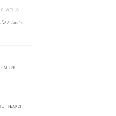
 EL ALTILLO
RUÑA A Coruña
L CATLLAR
OTÓ – NECKOI