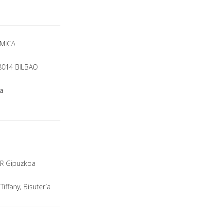
ÁMICA
48014 BILBAO
ca
AR Gipuzkoa
 Tiffany, Bisutería