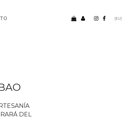
CTO
[EU]
LBAO
ARTESANÍA
BRARÁ DEL