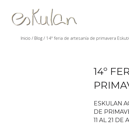
Inicio
Blog
14º feria de artesanía de primavera EskutA
14º FE
PRIMA
ESKULAN AC
DE PRIMAV
11 AL 21 DE 