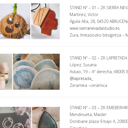
STAND Nº – 01 – ZK SIERRA NE
Martinez, Victor
Águila Alta, 28, 04520 ABRUCEN
www.sierranevadastudio.es
Zura, Imitaziozko bitxigintza
– M
STAND Nº – 02 – ZK LAPRETADA
López, Susana
Askao, 19 – 4º derecha, 48005 
@lapretada_
Zeramika
–cerámica
STAND Nº – 03 – ZK EMEBERHIR
Mendinueta, Maider
Donibane plaza 9 bajo A, 208