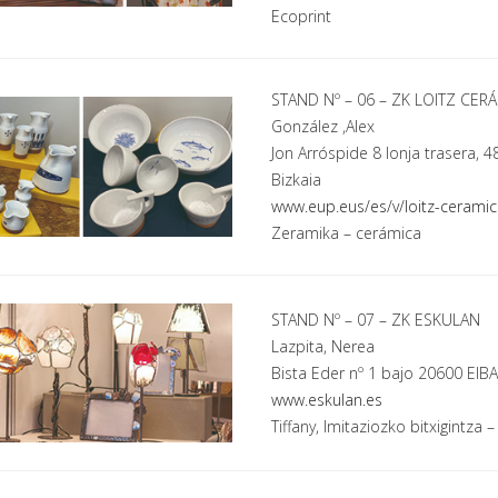
Ecoprint
STAND Nº – 06 – ZK LOITZ CER
González ,Alex
Jon Arróspide 8 lonja trasera, 
Bizkaia
www.eup.eus/es/v/loitz-cerami
Zeramika
– cerámica
STAND Nº – 07 – ZK ESKULAN
Lazpita, Nerea
Bista Eder nº 1 bajo 20600 EIB
www.eskulan.es
Tiffany, Imitaziozko bitxigintza
–