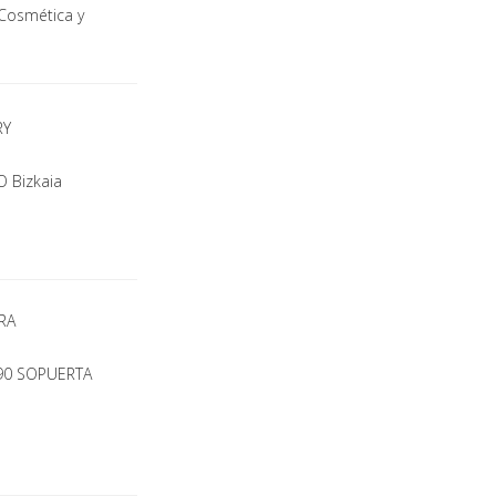
Cosmética y
RY
O Bizkaia
RA
190 SOPUERTA