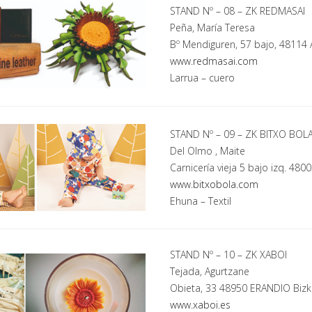
STAND Nº – 08 – ZK REDMASAI
Peña, María Teresa
Bº Mendiguren, 57 bajo, 48114 
www.redmasai.com
Larrua
– cuero
STAND Nº – 09 – ZK BITXO BOL
Del Olmo , Maite
Carnicería vieja 5 bajo izq. 480
www.bitxobola.com
Ehuna
– Textil
STAND Nº – 10 – ZK XABOI
Tejada, Agurtzane
Obieta, 33 48950 ERANDIO Bizk
www.xaboi.es