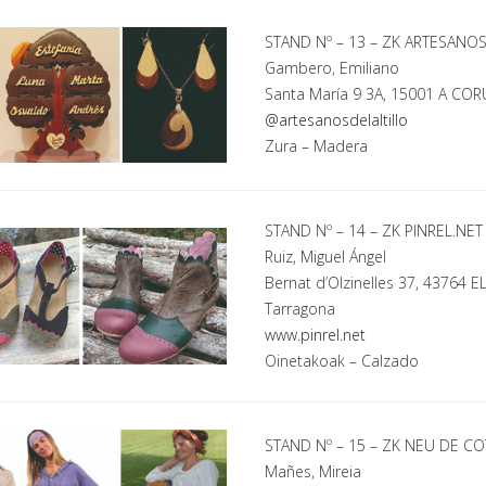
STAND Nº – 13 – ZK ARTESANOS
Gambero, Emiliano
Santa María 9 3A, 15001 A CO
@artesanosdelaltillo
Zura
– Madera
STAND Nº – 14 – ZK PINREL.NET
Ruiz, Miguel Ángel
Bernat d’Olzinelles 37, 43764 E
Tarragona
www.pinrel.net
Oinetakoak
– Calzado
STAND Nº – 15 – ZK NEU DE C
Mañes, Mireia