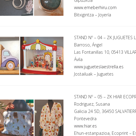
Gipuzkoa
www.emeberhiru.com
Bitxigintza
– Joyería
STAND Nº – 04 – ZK JUGUETES 
Barroso, Ángel
Las Fontanillas 10, 05413 VILL
Ávila
www.jugueteslaestrella.es
Jostailuak
– Juguetes
STAND Nº – 05 – ZK HIAR ECOP
Rodriguez, Susana
Galicia 24 5D, 36450 SALVATIE
Pontevedra
www.hiar.es
Ehun-estanpazioa, Ecoprint
– E