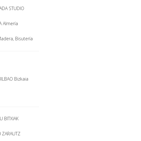
VADA STUDIO
A Almería
adera, Bisutería
BILBAO Bizkaia
U BITXIAK
00 ZARAUTZ