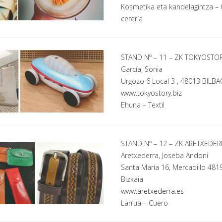
Kosmetika eta kandelagintza
– 
cerería
STAND Nº – 11 – ZK TOKYOSTO
García, Sonia
Urgozo 6 Local 3 , 48013 BILBA
www.tokyostory.biz
Ehuna
– Textil
STAND Nº – 12 – ZK ARETXEDER
Aretxederra, Joseba Andoni
Santa María 16, Mercadillo 48
Bizkaia
www.aretxederra.es
Larrua
– Cuero