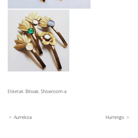
Etiketak:
Bitxiak
,
Showroom-a
<
Aurrekoa
Hurrengo
>