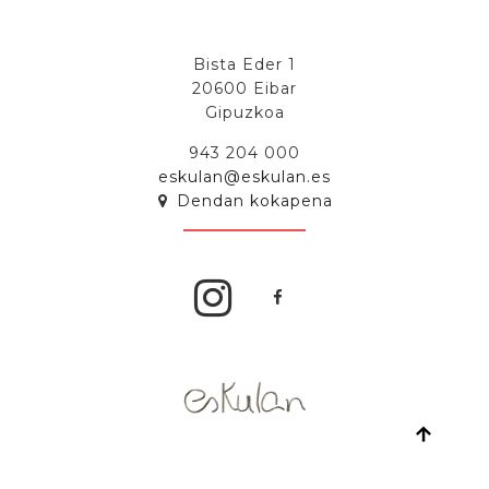
Bista Eder 1
20600 Eibar
Gipuzkoa
943 204 000
eskulan@eskulan.es
Dendan kokapena