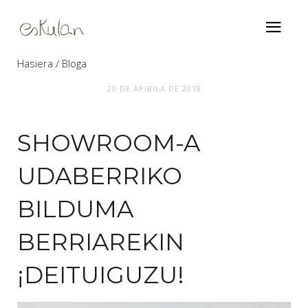
Hasiera
Bloga
20 DE APIRILA DE 2018
Showroom-a udaberriko bilduma
berriarekin ¡Deituiguzu!
SHOWROOM-A
UDABERRIKO
BILDUMA
BERRIAREKIN
¡DEITUIGUZU!