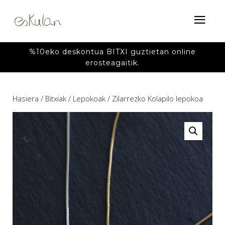
%10eko deskontua BITXI guztietan online
erosteagaitik.
Hasiera
/
Bitxiak
/
Lepokoak
/ Zilarrezko Kolapilo lepokoa