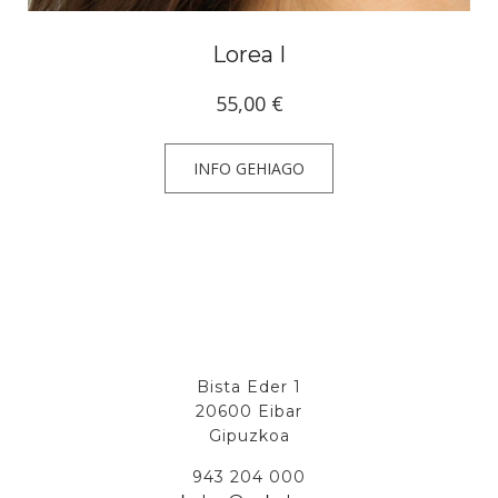
Lorea I
55,00
€
INFO GEHIAGO
Bista Eder 1
20600 Eibar
Gipuzkoa
943 204 000