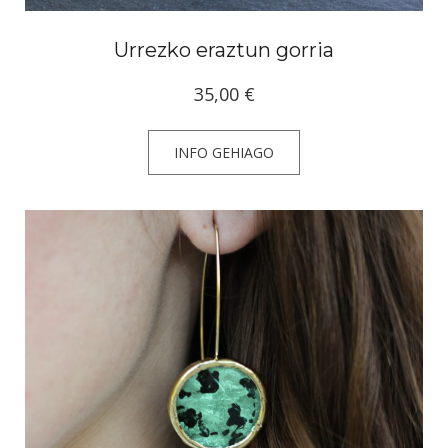
Urrezko eraztun gorria
35,00
€
INFO GEHIAGO