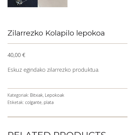
Zilarrezko Kolapilo lepokoa
40,00
€
Eskuz egindako zilarrezko produktua.
Kategoriak:
Bitxiak
,
Lepokoak
Etiketak:
colgante
,
plata