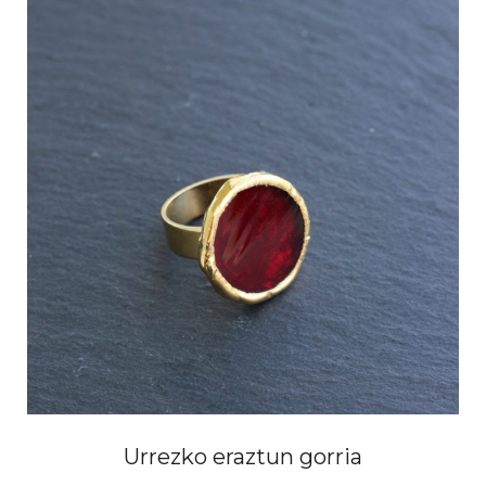
Urrezko eraztun gorria