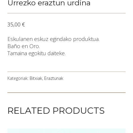
Urrezko eraztun urdina
35,00
€
Eskulanen eskuz egindako produktua.
Baño en Oro.
Tamaina egokitu daiteke.
Kategoriak:
Bitxiak
,
Eraztunak
RELATED PRODUCTS