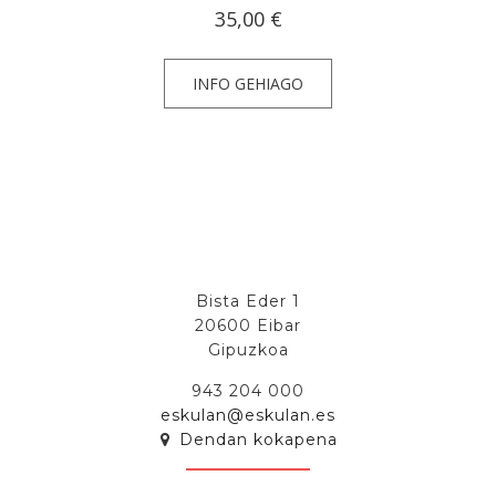
35,00
€
INFO GEHIAGO
Bista Eder 1
20600 Eibar
Gipuzkoa
943 204 000
eskulan@eskulan.es
Dendan kokapena