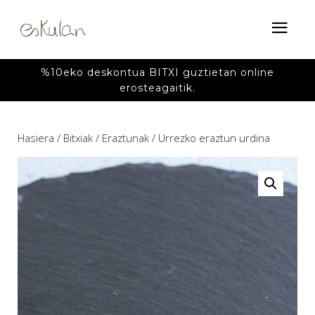
%10eko deskontua BITXI guztietan online
erosteagaitik.
Hasiera
/
Bitxiak
/
Eraztunak
/ Urrezko eraztun urdina