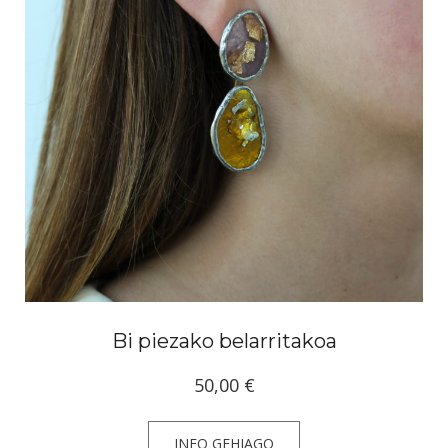
Bi piezako belarritakoa
50,00
€
INFO GEHIAGO