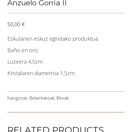
Anzuelo Gorria II
50,00
€
Eskulanen eskuz egindako produktua.
Baño en oro.
Luzeera 4,5zm.
Kristalaren diametroa 1,5zm.
Kategoriak:
Belarritakoak
,
Bitxiak
RELATED PRODUCTS