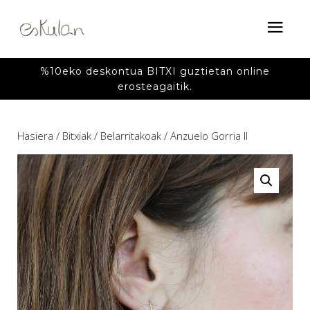
%10eko deskontua BITXI guztietan online
erosteagaitik.
Hasiera
/
Bitxiak
/
Belarritakoak
/ Anzuelo Gorria II