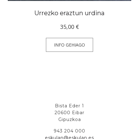
Urrezko eraztun urdina
35,00
€
INFO GEHIAGO
Bista Eder 1
20600 Eibar
Gipuzkoa
943 204 000
eskulan@eskulan.es