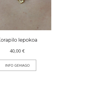
orapilo lepokoa
40,00
€
INFO GEHIAGO