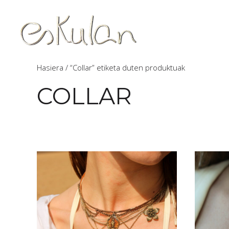
Hasiera
/ “Collar” etiketa duten produktuak
COLLAR