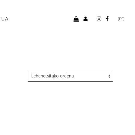
TUA
[ES]