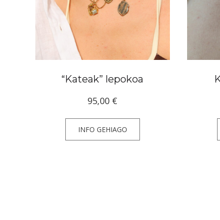
“Kateak” lepokoa
K
95,00
€
INFO GEHIAGO