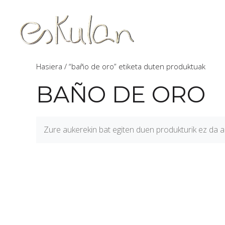
Hasiera
/ “baño de oro” etiketa duten produktuak
BAÑO DE ORO
Zure aukerekin bat egiten duen produkturik ez da au