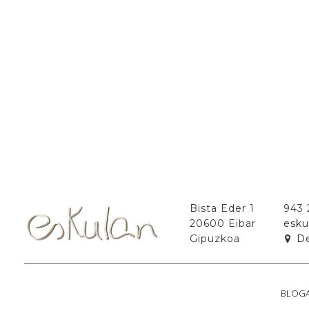
Bista Eder 1
943
20600 Eibar
esku
Gipuzkoa
D
BLOG