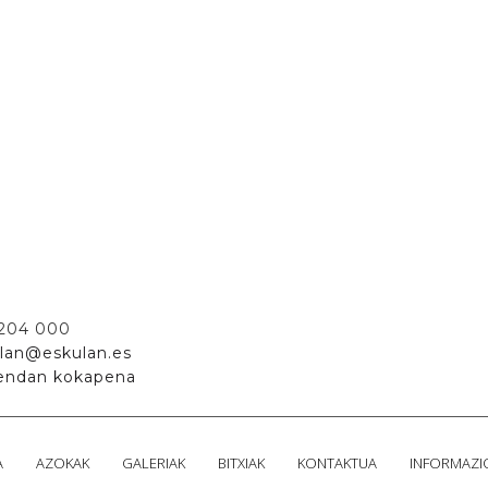
 204 000
lan@eskulan.es
endan kokapena
A
AZOKAK
GALERIAK
BITXIAK
KONTAKTUA
INFORMAZI