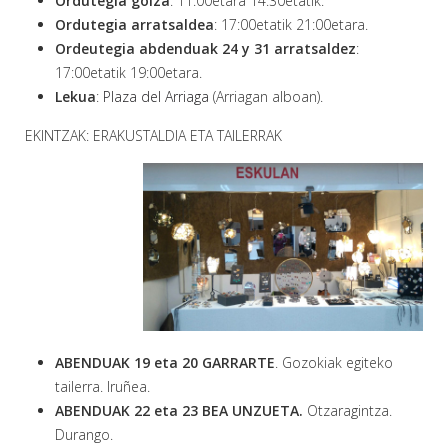
Ordutegia goiza
: 11:00etara 14:30etatik.
Ordutegia arratsaldea
: 17:00etatik 21:00etara.
Ordeutegia abdenduak 24 y 31 arratsaldez
:
17:00etatik 19:00etara.
Lekua
:
Plaza del Arriaga
(Arriagan alboan).
EKINTZAK: ERAKUSTALDIA ETA TAILERRAK
ABENDUAK 19 eta 20
GARRARTE
. Gozokiak egiteko
tailerra. Iruñea.
ABENDUAK 22 eta 23
BEA UNZUETA.
Otzaragintza.
Durango.