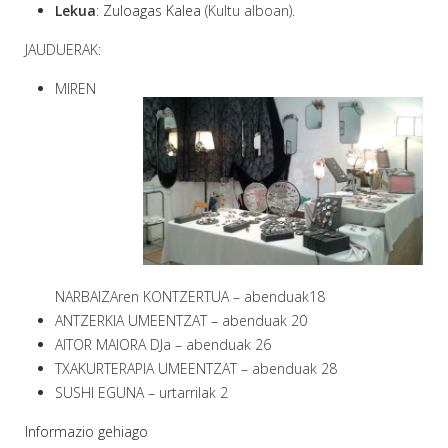
Lekua
:
Zuloagas Kalea
(Kultu alboan).
JAUDUERAK:
MIREN
NARBAIZAren KONTZERTUA – abenduak18
ANTZERKIA UMEENTZAT – abenduak 20
AITOR MAIORA DJa – abenduak 26
TXAKURTERAPIA UMEENTZAT – abenduak 28
SUSHI EGUNA – urtarrilak 2
Informazio gehiago