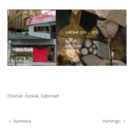
Etiketak:
Azokak
,
Gabonart
<
Aurrekoa
Hurrengo
>