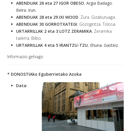
ABENDUAK 26 eta 27
IGOR OBESO.
Argia Badago.
Beira. Irun.
ABENDUAK 28 eta 29
IXI WOOD
. Zura. Gizaburuaga.
ABENDUAK 30
GORROTXATEGI
. Gozogintza. Tolosa.
URTARRILLAK 2 eta 3
LOTZ ZERAMIKA
. Zeramika
tailerra. Bilbo.
URTARRILLAK 4 eta 5
IRANTZU-TZU.
Ehuna. Gasteiz.
Informazio gehiago
* DONOSTIAko Eguberrietako Azoka
Data: