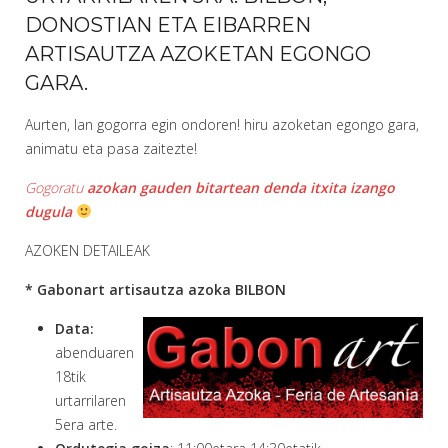
DONOSTIAN ETA EIBARREN
ARTISAUTZA AZOKETAN EGONGO
GARA.
Aurten, lan gogorra egin ondoren! hiru azoketan egongo gara,
animatu eta pasa zaitezte!
Gogoratu
azokan gauden bitartean denda itxita izango
dugula
AZOKEN DETAILEAK
* Gabonart artisautza azoka BILBON
Data:
abenduaren
18tik
urtarrilaren
5era arte.