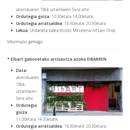
abenduaren 18tik urtarrilaren 5era arte.
Ordutegia goiza
: 10:30etara 14:00etatik.
Ordutegia arratsaldea
: 16:30etatik 20:30etara.
Lekua
:
Urdaneta kalea
(Koldo Mitxelena-Artzain Ona).
Informazio gehiago
* Eibart gabonetako artisautza azoka EIBARREN
Data:
abenduaren
18tik
urtarrilaren
5era arte.
Ordutegia
goiza
:
11:00etara 14:30etatik.
Ordutegia arratsaldea
: 16:30etatik 20:30etara.