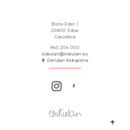
Bista Eder 1
20600 Eibar
Gipuzkoa
943 204 000
eskulan@eskulan.es
Dendan kokapena