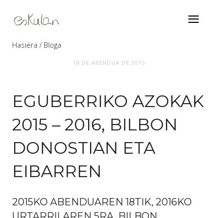
Hasiera
Bloga
18 DE ABENDUA DE 2015
Eguberriko azokak 2015 – 2016, Bilbon
Donostian eta Eibarren
EGUBERRIKO AZOKAK
2015 – 2016, BILBON
DONOSTIAN ETA
EIBARREN
2015KO ABENDUAREN 18TIK, 2016KO
URTARRILAREN 5RA. BILBON,